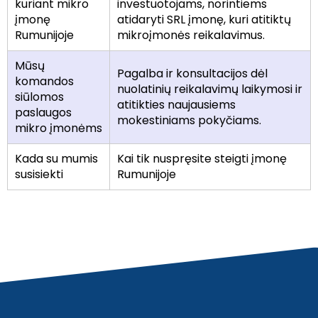
kuriant mikro
investuotojams, norintiems
įmonę
atidaryti SRL įmonę, kuri atitiktų
Rumunijoje
mikroįmonės reikalavimus.
Mūsų
Pagalba ir konsultacijos dėl
komandos
nuolatinių reikalavimų laikymosi ir
siūlomos
atitikties naujausiems
paslaugos
mokestiniams pokyčiams.
mikro įmonėms
Kada su mumis
Kai tik nuspręsite steigti įmonę
susisiekti
Rumunijoje