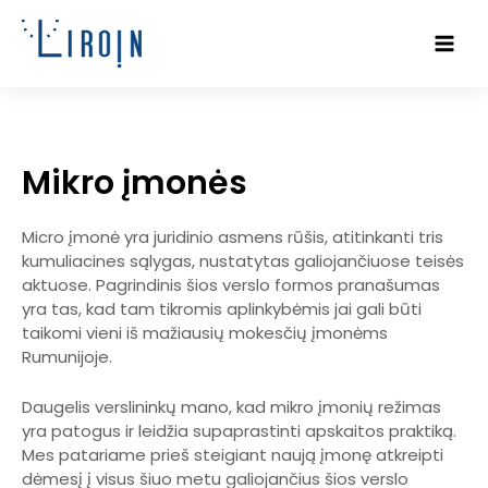
Pereiti
Main
prie
Men
turinio
Mikro įmonės
Micro įmonė yra juridinio asmens rūšis, atitinkanti tris
kumuliacines sąlygas, nustatytas galiojančiuose teisės
aktuose. Pagrindinis šios verslo formos pranašumas
yra tas, kad tam tikromis aplinkybėmis jai gali būti
taikomi vieni iš mažiausių mokesčių įmonėms
Rumunijoje.
Daugelis verslininkų mano, kad mikro įmonių režimas
yra patogus ir leidžia supaprastinti apskaitos praktiką.
Mes patariame prieš steigiant naują įmonę atkreipti
dėmesį į visus šiuo metu galiojančius šios verslo