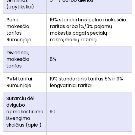
terminas
5 – 7 darbo dienos
(apytiksliai)
Pelno
16% standartinis pelno mokesčio
mokesčio
tarifas arba 1%/3% pajamų
tarifas
mokestis pagal specialų
Rumunijoje
mikroįmonių režimą
Dividendų
mokesčio
8%
tarifas
PVM tarifai
19% standartinis tarifas 5% ir 9%
Rumunijoje
lengvatiniai tarifai
Sutarčių dėl
dvigubo
apmokestinimo
90
išvengimo
skaičius (apie )