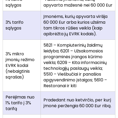
sąlygos
apyvarta mažesnė nei 60 000 Eur
Įmonėms, kurių apyvarta viršija
3% tarifo
60 000 Eur arba kurios užsiima
sąlygos
tam tikros rūšies veikla (kaip
apibrėžta jų EVRK kodais).
5821 – Kompiuterinių žaidimų
leidyba; 6201 – Užsakomosios
3% mikro
programinės įrangos kūrimo
įmonių režimo
veikla; 6209 – Kita informacinių
EVRK kodai
technologijų paslaugų veikla;
(nebaigtinis
5510 – Viešbučiai ir panašios
sąrašas)
apgyvendinimo įstaigos; 5610 –
Restoranai ir kiti
Perėjimas nuo
Pradedant nuo ketvirčio, per kurį
1% tarifo į 3%
įmonė peržengia 60 000 Eur ribą.
tarifą