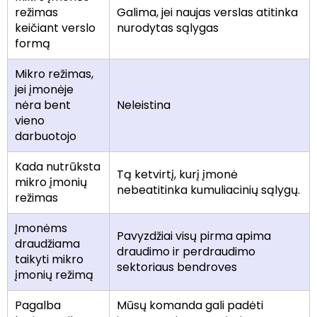
režimas
Galima, jei naujas verslas atitinka
keičiant verslo
nurodytas sąlygas
formą
Mikro režimas,
jei įmonėje
nėra bent
Neleistina
vieno
darbuotojo
Kada nutrūksta
Tą ketvirtį, kurį įmonė
mikro įmonių
nebeatitinka kumuliacinių sąlygų.
režimas
Įmonėms
Pavyzdžiai visų pirma apima
draudžiama
draudimo ir perdraudimo
taikyti mikro
sektoriaus bendroves
įmonių režimą
Pagalba
Mūsų komanda gali padėti