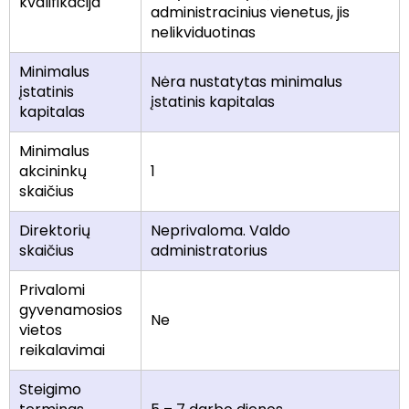
kvalifikacija
administracinius vienetus, jis
nelikviduotinas
Minimalus
Nėra nustatytas minimalus
įstatinis
įstatinis kapitalas
kapitalas
Minimalus
akcininkų
1
skaičius
Direktorių
Neprivaloma. Valdo
skaičius
administratorius
Privalomi
gyvenamosios
Ne
vietos
reikalavimai
Steigimo