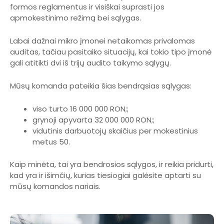
formos reglamentus ir visiškai suprasti jos
apmokestinimo režimą bei sąlygas.
Labai dažnai mikro įmonei netaikomas privalomas
auditas, tačiau pasitaiko situacijų, kai tokio tipo įmonė
gali atitikti dvi iš trijų audito taikymo sąlygų.
Mūsų komanda pateikia šias bendrąsias sąlygas:
viso turto 16 000 000 RON;;
grynoji apyvarta 32 000 000 RON;;
vidutinis darbuotojų skaičius per mokestinius
metus 50.
Kaip minėta, tai yra bendrosios sąlygos, ir reikia pridurti,
kad yra ir išimčių, kurias tiesiogiai galėsite aptarti su
mūsų komandos nariais.