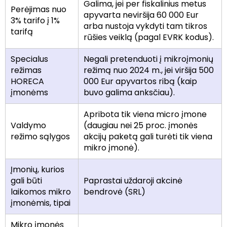
Galima, jei per fiskalinius metus
Perėjimas nuo
apyvarta neviršija 60 000 Eur
3% tarifo į 1%
arba nustoja vykdyti tam tikros
tarifą
rūšies veiklą (pagal EVRK kodus).
Specialus
Negali pretenduoti į mikroįmonių
režimas
režimą nuo 2024 m., jei viršija 500
HORECA
000 Eur apyvartos ribą (kaip
įmonėms
buvo galima anksčiau).
Apribota tik viena micro įmone
Valdymo
(daugiau nei 25 proc. įmonės
režimo sąlygos
akcijų paketą gali turėti tik viena
mikro įmonė).
Įmonių, kurios
gali būti
Paprastai uždaroji akcinė
laikomos mikro
bendrovė (SRL)
įmonėmis, tipai
Mikro įmonės