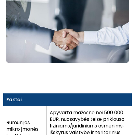
Faktai
Apyvarta mažesnė nei 500 000
EUR, nuosavybės teise priklauso
Rumunijos
fiziniams/juridiniams asmenims,
mikro įmonės
išskyrus valstybę ir teritorinius