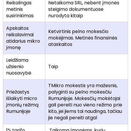
Reikalingas
Netaikoma SRL, nebent įmonės
metinis
steigimo dokumentuose
susirinkimas
nurodyta kitaip
Apskaitos
Ketvirtinis pelno mokesčio
reikalavimai
mokėjimas. Metinės finansinės
atidarius mikro
ataskaitos
įmonę
Leidžiama
užsienio
Taip
nuosavybė
TMikro mokestis yra mažesnis,
Priežastys
palyginti su pelno mokesčiu
išlaikyti micro
Rumunijoje. Mokesčių mokėtojai
įmonių režimą
gali pereiti nuo vieno režimo prie
Rumunijoje
kito, jei jiems tai naudinga, tačiau
jie negali pereiti atgal
1% tarifo
Taikoma įmonėms, kurių